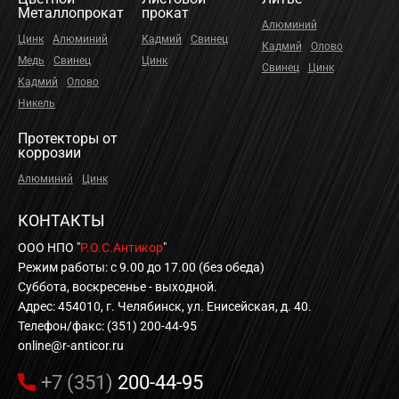
Металлопрокат
прокат
Алюминий
Цинк
Алюминий
Кадмий
Свинец
Кадмий
Олово
Медь
Свинец
Цинк
Свинец
Цинк
Кадмий
Олово
Никель
Протекторы от
коррозии
Алюминий
Цинк
КОНТАКТЫ
ООО НПО "
Р.О.С.Антикор
"
Режим работы: с 9.00 до 17.00 (без обеда)
Суббота, воскресенье - выходной.
Адрес: 454010, г. Челябинск, ул. Енисейская, д. 40.
Телефон/факс: (351) 200-44-95
online@r-anticor.ru
+7 (351)
200-44-95