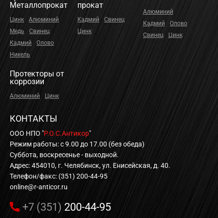
Металлопрокат
прокат
Алюминий
Цинк
Алюминий
Кадмий
Свинец
Кадмий
Олово
Медь
Свинец
Цинк
Свинец
Цинк
Кадмий
Олово
Никель
Протекторы от
коррозии
Алюминий
Цинк
КОНТАКТЫ
ООО НПО "
Р.О.С.Антикор
"
Режим работы: с 9.00 до 17.00 (без обеда)
Суббота, воскресенье - выходной.
Адрес: 454010, г. Челябинск, ул. Енисейская, д. 40.
Телефон/факс: (351) 200-44-95
online@r-anticor.ru
+7 (351)
200-44-95