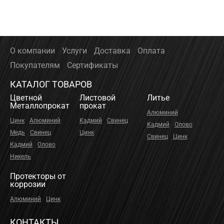
О компании
Услуги
Доставка
Оплата
Покупателям
Сертификаты
КАТАЛОГ ТОВАРОВ
Цветной
Листовой
Литье
Металлопрокат
прокат
Алюминий
Цинк
Алюминий
Кадмий
Свинец
Кадмий
Олово
Медь
Свинец
Цинк
Свинец
Цинк
Кадмий
Олово
Никель
Протекторы от
коррозии
Алюминий
Цинк
КОНТАКТЫ