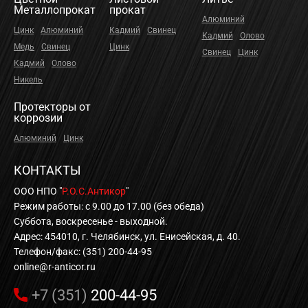
Металлопрокат
прокат
Алюминий
Цинк
Алюминий
Кадмий
Свинец
Кадмий
Олово
Медь
Свинец
Цинк
Свинец
Цинк
Кадмий
Олово
Никель
Протекторы от
коррозии
Алюминий
Цинк
КОНТАКТЫ
ООО НПО "
Р.О.С.Антикор
"
Режим работы: с 9.00 до 17.00 (без обеда)
Суббота, воскресенье - выходной.
Адрес: 454010, г. Челябинск, ул. Енисейская, д. 40.
Телефон/факс: (351) 200-44-95
online@r-anticor.ru
+7 (351)
200-44-95