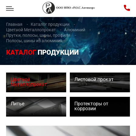
Главная
Каталог продукции
Цветной Металлопрокат
Алюминий
Прутки, полосы, шины, профиля
Полосы, шины из алюминия
КАТАЛОГ
ПРОДУКЦИИ
Цветной
Листовой прокат
Металлопрокат
Литье
Протекторы от
коррозии