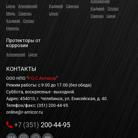
Алюминий
Цинк
Алюминий
Кадмий
Свинец
Кадмий
Олово
Медь
Свинец
Цинк
Свинец
Цинк
Кадмий
Олово
Никель
Протекторы от
коррозии
Алюминий
Цинк
КОНТАКТЫ
ООО НПО "
Р.О.С.Антикор
"
Режим работы: с 9.00 до 17.00 (без обеда)
Суббота, воскресенье - выходной.
Адрес: 454010, г. Челябинск, ул. Енисейская, д. 40.
Телефон/факс: (351) 200-44-95
online@r-anticor.ru
+7 (351)
200-44-95